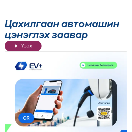
Цахилгаан автомашин
цэнэглэх заавар
Үзэх