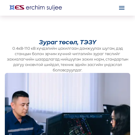
Зураг төсөл, ТЭЗҮ
0.4кВ-110 кВ хүчдэлийн цахилгаан дамжуулах шугам, дэд
станцын болон эрчим хүчний чиглэлийн зураг төслийг
захиалагчийн шаардлагад нийцүүлэн зохих норм, стандартын
дагуу оновчтой шийдэл, техник эдийн засгийн үндэслэл
боловсруулдаг.