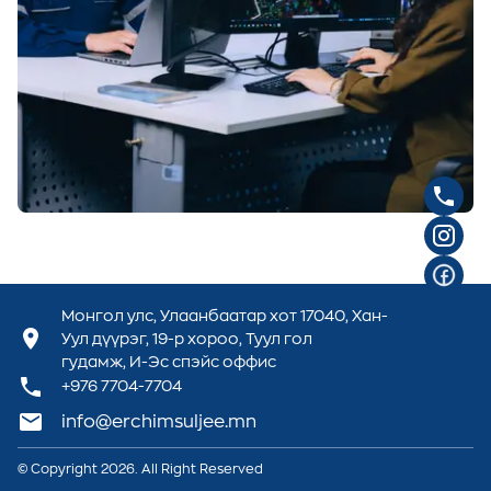
Монгол улс, Улаанбаатар хот 17040, Хан-
Уул дүүрэг, 19-р хороо, Туул гол
гудамж, И-Эс спэйс оффис
+976
7704-7704
info@erchimsuljee.mn
© Copyright
2026
. All Right Reserved