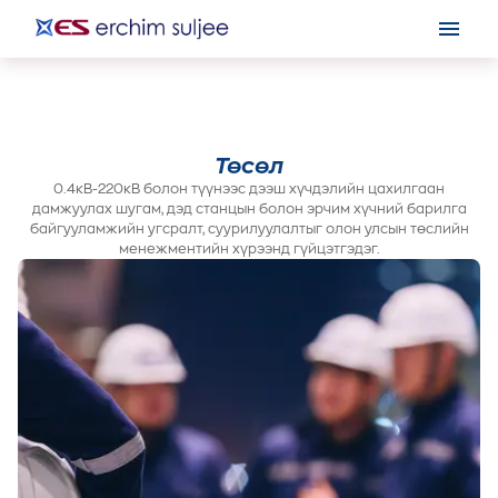
Төсөл
0.4кВ-220кВ болон түүнээс дээш хүчдэлийн цахилгаан
дамжуулах шугам, дэд станцын болон эрчим хүчний барилга
байгууламжийн угсралт, суурилуулалтыг олон улсын төслийн
менежментийн хүрээнд гүйцэтгэдэг.