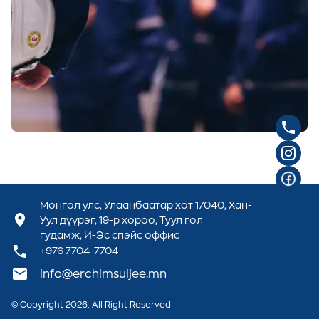
Монгол улс, Улаанбаатар хот 17040, Хан-
Уул дүүрэг, 19-р хороо, Туул гол
гудамж, И-Эс спэйс оффис
+976
7704-7704
info@erchimsuljee.mn
© Copyright
2026
. All Right Reserved